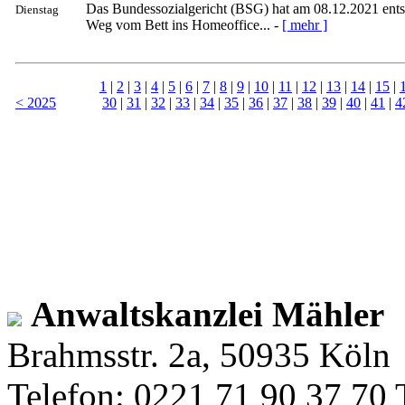
Das Bundessozialgericht (BSG) hat am 08.12.2021 entsc
Dienstag
Weg vom Bett ins Homeoffice... -
[ mehr ]
1
|
2
|
3
|
4
|
5
|
6
|
7
|
8
|
9
|
10
|
11
|
12
|
13
|
14
|
15
|
< 2025
30
|
31
|
32
|
33
|
34
|
35
|
36
|
37
|
38
|
39
|
40
|
41
|
4
Anwaltskanzlei Mähler
Brahmsstr. 2a, 50935 Köln
Telefon: 0221 71 90 37 70 