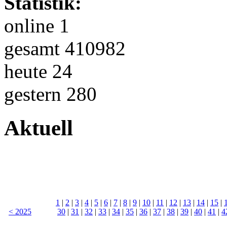
Statistik:
online 1
gesamt 410982
heute 24
gestern 280
Aktuell
1
|
2
|
3
|
4
|
5
|
6
|
7
|
8
|
9
|
10
|
11
|
12
|
13
|
14
|
15
|
< 2025
30
|
31
|
32
|
33
|
34
|
35
|
36
|
37
|
38
|
39
|
40
|
41
|
4