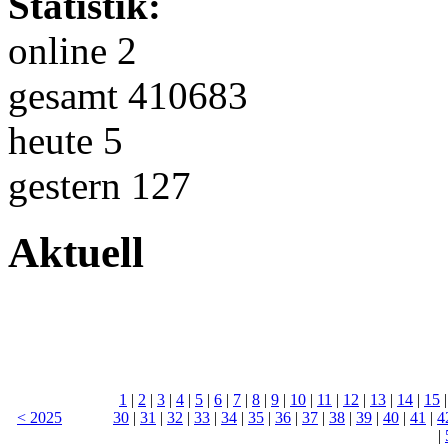
Statistik:
online 2
gesamt 410683
heute 5
gestern 127
Aktuell
1
|
2
|
3
|
4
|
5
|
6
|
7
|
8
|
9
|
10
|
11
|
12
|
13
|
14
|
15
< 2025
30
|
31
|
32
|
33
|
34
|
35
|
36
|
37
|
38
|
39
|
40
|
41
|
4
|