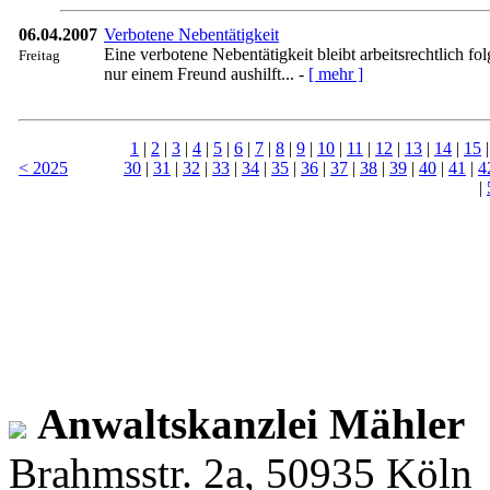
06.04.2007
Verbotene Nebentätigkeit
Eine verbotene Nebentätigkeit bleibt arbeitsrechtlich f
Freitag
nur einem Freund aushilft... -
[ mehr ]
1
|
2
|
3
|
4
|
5
|
6
|
7
|
8
|
9
|
10
|
11
|
12
|
13
|
14
|
15
< 2025
30
|
31
|
32
|
33
|
34
|
35
|
36
|
37
|
38
|
39
|
40
|
41
|
4
|
Anwaltskanzlei Mähler
Brahmsstr. 2a, 50935 Köln