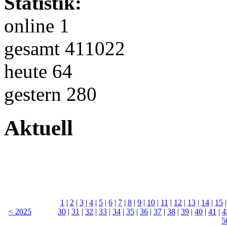
Statistik:
online 1
gesamt 411022
heute 64
gestern 280
Aktuell
1
|
2
|
3
|
4
|
5
|
6
|
7
|
8
|
9
|
10
|
11
|
12
|
13
|
14
|
15
< 2025
30
|
31
|
32
|
33
|
34
|
35
|
36
|
37
|
38
|
39
|
40
|
41
|
4
5