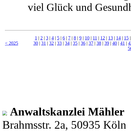
viel Glück und Gesundhe
1
|
2
|
3
|
4
|
5
|
6
|
7
|
8
|
9
|
10
|
11
|
12
|
13
|
14
|
15
< 2025
30
|
31
|
32
|
33
|
34
|
35
|
36
|
37
|
38
|
39
|
40
|
41
|
4
5
Anwaltskanzlei Mähler
Brahmsstr. 2a, 50935 Köln