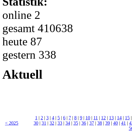
Statistik:
online 2
gesamt 410638
heute 87
gestern 338
Aktuell
1
|
2
|
3
|
4
|
5
|
6
|
7
|
8
|
9
|
10
|
11
|
12
|
13
|
14
|
15
< 2025
30
|
31
|
32
|
33
|
34
|
35
|
36
|
37
|
38
|
39
|
40
|
41
|
4
5