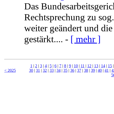
Das Bundesarbeitsgeric
Rechtsprechung zu sog.
weiter geändert und die
gestärkt.... -
[ mehr ]
1
|
2
|
3
|
4
|
5
|
6
|
7
|
8
|
9
|
10
|
11
|
12
|
13
|
14
|
15
< 2025
30
|
31
|
32
|
33
|
34
|
35
|
36
|
37
|
38
|
39
|
40
|
41
|
4
5