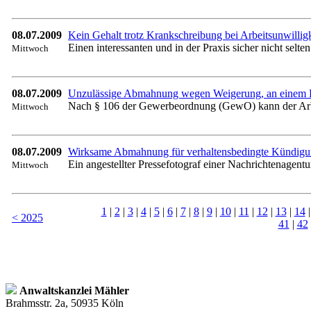
08.07.2009
Kein Gehalt trotz Krankschreibung bei Arbeitsunwilligk
Einen interessanten und in der Praxis sicher nicht sel
Mittwoch
08.07.2009
Unzulässige Abmahnung wegen Weigerung, an einem P
Nach § 106 der Gewerbeordnung (GewO) kann der Arbeitg
Mittwoch
08.07.2009
Wirksame Abmahnung für verhaltensbedingte Kündigun
Ein angestellter Pressefotograf einer Nachrichtenagentur
Mittwoch
1
|
2
|
3
|
4
|
5
|
6
|
7
|
8
|
9
|
10
|
11
|
12
|
13
|
14
< 2025
41
|
42
Anwaltskanzlei Mähler
Brahmsstr. 2a, 50935 Köln