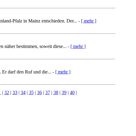
nland-Pfalz in Mainz entschieden. Der... -
[ mehr ]
n näher bestimmen, soweit diese... -
[ mehr ]
. Er darf den Ruf und die... -
[ mehr ]
1
|
32
|
33
|
34
|
35
|
36
|
37
|
38
|
39
|
40
|