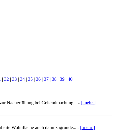
1
|
32
|
33
|
34
|
35
|
36
|
37
|
38
|
39
|
40
|
zur Nacherfüllung bei Geltendmachung... -
[ mehr ]
nbarte Wohnfläche auch dann zugrunde... -
[ mehr ]