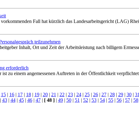
eit
ten vorkommenden Fall hat kürzlich das Landesarbeitsgericht (LAG) Rhei
ersonalgespräch teilzunehmen
eber Inhalt, Ort und Zeit der Arbeitsleistung nach billigem Ermesse
g erforderlich
 ist zu einem angemessenen Auftreten in der Öffentlichkeit verpflichtet
|
15
|
16
|
17
|
18
|
19
|
20
|
21
|
22
|
23
|
24
|
25
|
26
|
27
|
28
|
29
|
30
|
3
|
43
|
44
|
45
|
46
|
47
|
[ 48 ]
|
49
|
50
|
51
|
52
|
53
|
54
|
55
|
56
|
57
|
58