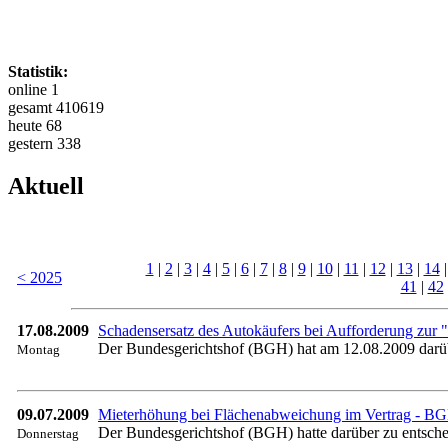
Statistik:
online 1
gesamt 410619
heute 68
gestern 338
Aktuell
1
|
2
|
3
|
4
|
5
|
6
|
7
|
8
|
9
|
10
|
11
|
12
|
13
|
14
< 2025
41
|
42
17.08.2009
Schadensersatz des Autokäufers bei Aufforderung zur
Der Bundesgerichtshof (BGH) hat am 12.08.2009 darüb
Montag
09.07.2009
Mieterhöhung bei Flächenabweichung im Vertrag - BGH
Der Bundesgerichtshof (BGH) hatte darüber zu entsche
Donnerstag