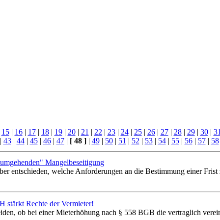
|
15
|
16
|
17
|
18
|
19
|
20
|
21
|
22
|
23
|
24
|
25
|
26
|
27
|
28
|
29
|
30
|
3
|
43
|
44
|
45
|
46
|
47
|
[ 48 ]
|
49
|
50
|
51
|
52
|
53
|
54
|
55
|
56
|
57
|
58
 "umgehenden" Mangelbeseitigung
er entschieden, welche Anforderungen an die Bestimmung einer Frist 
 stärkt Rechte der Vermieter!
iden, ob bei einer Mieterhöhung nach § 558 BGB die vertraglich verei