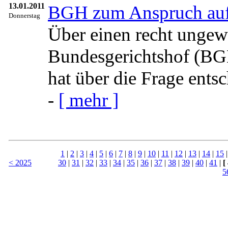
13.01.2011
BGH zum Anspruch auf 
Donnerstag
Über einen recht ungewö
Bundesgerichtshof (BG
hat über die Frage ents
-
[ mehr ]
1
|
2
|
3
|
4
|
5
|
6
|
7
|
8
|
9
|
10
|
11
|
12
|
13
|
14
|
15
< 2025
30
|
31
|
32
|
33
|
34
|
35
|
36
|
37
|
38
|
39
|
40
|
41
|
[
5