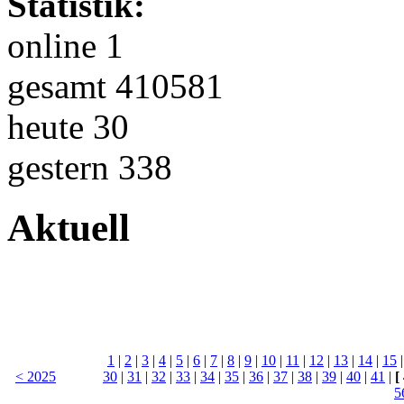
Statistik:
online 1
gesamt 410581
heute 30
gestern 338
Aktuell
1
|
2
|
3
|
4
|
5
|
6
|
7
|
8
|
9
|
10
|
11
|
12
|
13
|
14
|
15
< 2025
30
|
31
|
32
|
33
|
34
|
35
|
36
|
37
|
38
|
39
|
40
|
41
|
[
5