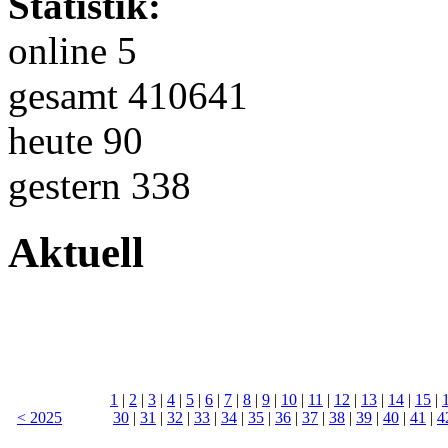
Statistik:
online 5
gesamt 410641
heute 90
gestern 338
Aktuell
1
|
2
|
3
|
4
|
5
|
6
|
7
|
8
|
9
|
10
|
11
|
12
|
13
|
14
|
15
|
< 2025
30
|
31
|
32
|
33
|
34
|
35
|
36
|
37
|
38
|
39
|
40
|
41
|
4