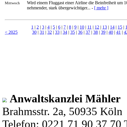
Wird einem Fluggast einer Airline die Beinfreiheit um 1
Mittwoch
nehmender, stark übergewichtiger... -
[ mehr ]
1
|
2
|
3
|
4
|
5
|
6
|
7
|
8
|
9
|
10
|
11
|
12
|
13
|
14
|
15
|
< 2025
30
|
31
|
32
|
33
|
34
|
35
|
36
|
37
|
38
|
39
|
40
|
41
|
4
Anwaltskanzlei Mähler
Brahmsstr. 2a, 50935 Köln
Telefon: 0221 71 90 37 70 