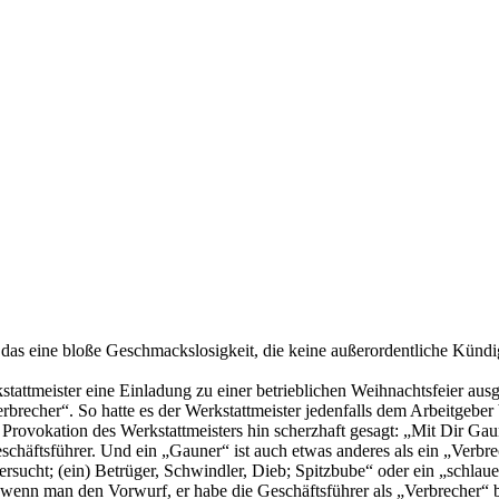
st das eine bloße Geschmackslosigkeit, die keine außerordentliche Künd
kstattmeister eine Einladung zu einer betrieblichen Weihnachtsfeier au
rbrecher“. So hatte es der Werkstattmeister jedenfalls dem Arbeitgeber
 Provokation des Werkstattmeisters hin scherzhaft gesagt: „Mit Dir Gaun
schäftsführer. Und ein „Gauner“ ist auch etwas anderes als ein „Ver
ersucht; (ein) Betrüger, Schwindler, Dieb; Spitzbube“ oder ein „schlau
st wenn man den Vorwurf, er habe die Geschäftsführer als „Verbrecher“ be